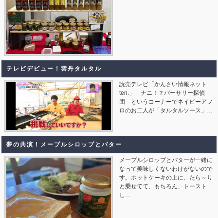
テレビデビュー！雲丹タルタル
読売テレビ「かんさい情報ネット
ten.」 ナニ！？バーサリー探偵
団 というコーナーでネイビーアフ
ロのお二人が「タルタルソース」…
夢の共演！メープルシロップとバター
メープルシロップとバターが一緒に
なって美味しくないわけがないので
す。ホットケーキの上に、たら～り
と乗せてて、もちろん、トースト
し…