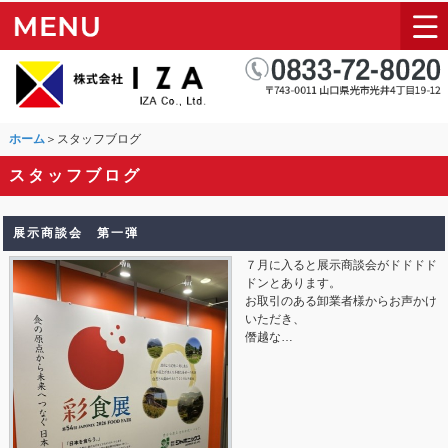
ホーム
＞スタッフブログ
スタッフブログ
展示商談会 第一弾
７月に入ると展示商談会がドドドド
ドンとあります。
お取引のある卸業者様からお声かけ
いただき、
僭越な…