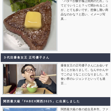
「バターが醸す極上焼肉のたれ」っ
てどういうこと？って聞かれること
が、とても多いです。想像し難い商
品なのかな？と思い、イメージ写
真…
３代目爆食女王 正司優子さん
爆食女王の正司優子さんにお会いす
ることがありまして。なんやかんや
でこのようなことになりました。大
食い界のレジェンドといっても過
言…
関西最大級「FABEX関西2025」に出展しました
関西最大級の食の総合見本市。ファ