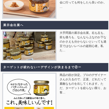
会に行っても何をしたら良いのか。
…
展示会出展へ
大手問屋の展示会出展。右も左も、
前も後ろも、なんなら上なのか下な
のかさえも分からないといっても過
言ではないレベルの超初心者。私
た…
ターゲットが絞れないーデザインが決まるまで②ー
商品の顔が決定。プロのデザイナー
さんが入るので、正直、どれだって
素敵なものを出してくれます。た
だ、ターゲットを絞らない限り、お
客…