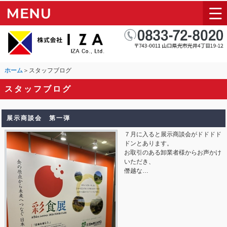
ホーム
＞スタッフブログ
スタッフブログ
展示商談会 第一弾
７月に入ると展示商談会がドドドド
ドンとあります。
お取引のある卸業者様からお声かけ
いただき、
僭越な…