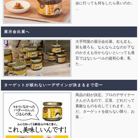
会に行っても何をしたら良いのか。
…
展示会出展へ
大手問屋の展示会出展。右も左も、
前も後ろも、なんなら上なのか下な
のかさえも分からないといっても過
言ではないレベルの超初心者。私
た…
ターゲットが絞れないーデザインが決まるまで②ー
商品の顔が決定。プロのデザイナー
さんが入るので、正直、どれだって
素敵なものを出してくれます。た
だ、ターゲットを絞らない限り、お
客…