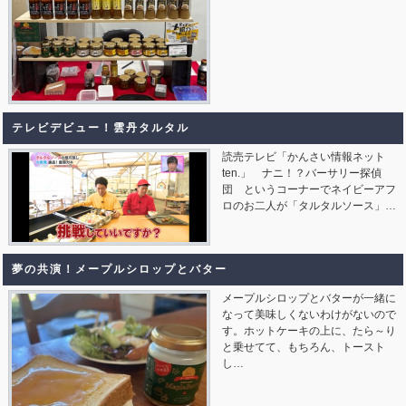
テレビデビュー！雲丹タルタル
読売テレビ「かんさい情報ネット
ten.」 ナニ！？バーサリー探偵
団 というコーナーでネイビーアフ
ロのお二人が「タルタルソース」…
夢の共演！メープルシロップとバター
メープルシロップとバターが一緒に
なって美味しくないわけがないので
す。ホットケーキの上に、たら～り
と乗せてて、もちろん、トースト
し…