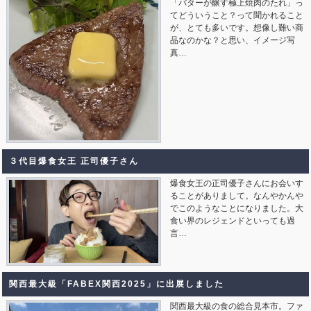
「バターが醸す極上焼肉のたれ」っ
てどういうこと？って聞かれること
が、とても多いです。想像し難い商
品なのかな？と思い、イメージ写
真…
３代目爆食女王 正司優子さん
爆食女王の正司優子さんにお会いす
ることがありまして。なんやかんや
でこのようなことになりました。大
食い界のレジェンドといっても過
言…
関西最大級「FABEX関西2025」に出展しました
関西最大級の食の総合見本市。ファ