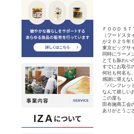
ＦＯＯＤ ＳＴ
（フードスタ
が２０２５年
東京ビッグサ
同時にラーメ
とても賑わい
すでにお取引
何社も何名も
感謝に堪えな
「パンフレッ
なんて嬉しい
この度も
田布施商工会
ありがとうご