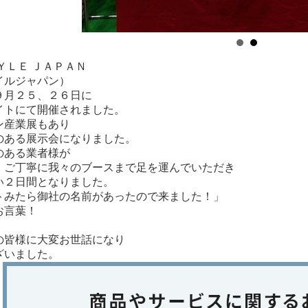
ＹＬＥ ＪＡＰＡＮ
イルジャパン）
９月２５、２６日に
イトにて開催されました。
ン産業展もあり
のある展示会になりました。
のある業者様が
、ご丁寧に我々のブースまで足を運んでいただき
い２日間となりました。
トみたら御社の名前があったので来ました！」
お言葉！
の皆様に大変お世話になり
ざいました。