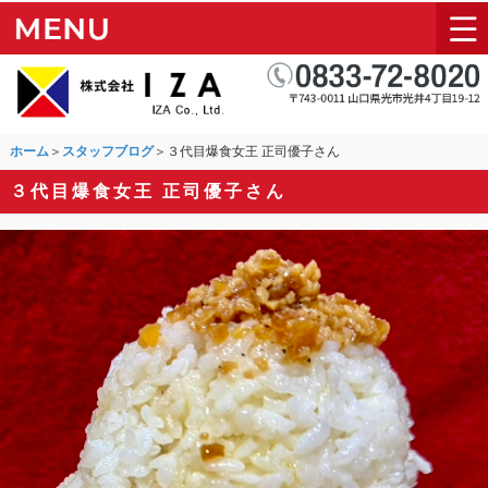
ホーム
＞
スタッフブログ
＞３代目爆食女王 正司優子さん
３代目爆食女王 正司優子さん