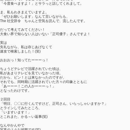
「今度食べますよ！」とサラっと話してくれまして。
ま、私もわきまえていますよ。
「ぜひお願いします」なんて言いながらも、
The 社交辞令 ちゃんと空気を読んで、流したんです。
だって考えてみてください！
大食い界で知らない人はいない「正司優子」さんですよ！
実は
失礼ながら、私は存じあげなくて
速攻で検索しました！(笑)
おおおっ！知ってたーーーっ！
ちょうどテレビで活躍されていた頃は、
私があまりテレビを見ていなかった頃。
だから、ピン！とは来なかったのですが、
それでも、同時期に活躍されていた方々の印象とともに
「あーーー！この人かーーーっ！」
となったわけです。
２回目
「明日、〇〇に行くんですけど、正司さん、いらっしゃいますか？」
とラインしてみたところ、
「いますいます！」
とこれまた、かる～い返事(笑)
なんやかんやで
写真のような状態です(笑)