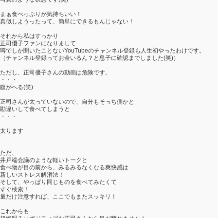
まぁ食べっぷりが気持ちいい！
真似しようったって、簡単にできるもんじゃない！
それから私はすっかり
正司優子ファンになりまして
噂でしか聞いたことないYouTubeのチャンネル登録も人生初やったわけです。
（チャンネル登録ってお金いるん？と息子に確認までしました(笑)）
ただし、正司優子さんの動画は危険です。
・・・
腹がへる(笑)
正司さんが太っていないので、自分もそっち側かと
勘違いして食べてしまうと
・・・
太ります
ただ、
井戸端会議のような軽いトークと
食べ物が目の前から、みるみるなくなる爽快感は
新しいストレス解消法！
そして、やっぱり同じものを食べてみたくて
すぐ検索！
量だけ注意すれば、ここでもまたスッキリ！
これからも