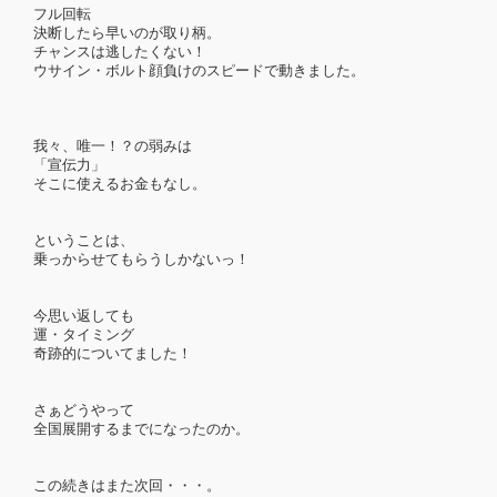
フル回転
決断したら早いのが取り柄。
チャンスは逃したくない！
ウサイン・ボルト顔負けのスピードで動きました。
我々、唯一！？の弱みは
「宣伝力」
そこに使えるお金もなし。
ということは、
乗っからせてもらうしかないっ！
今思い返しても
運・タイミング
奇跡的についてました！
さぁどうやって
全国展開するまでになったのか。
この続きはまた次回・・・。