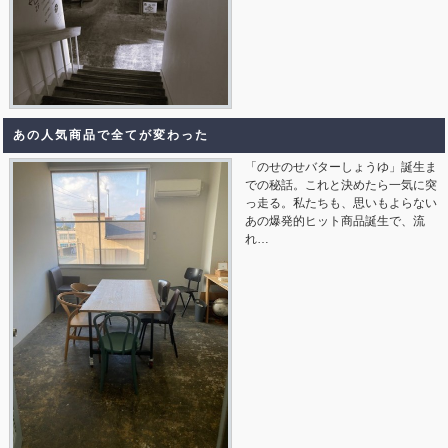
あの人気商品で全てが変わった
「のせのせバターしょうゆ」誕生ま
での秘話。これと決めたら一気に突
っ走る。私たちも、思いもよらない
あの爆発的ヒット商品誕生で、流
れ…