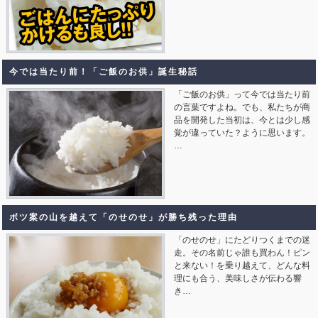
今では当たり前！「ご飯のお供」誕生秘話
「ご飯のお供」って今では当たり前
の言葉ですよね。でも、私たちが商
品を開発した当初は、今とは少し感
覚が違っていた？ように思います。
…
ボツ案の山を越えて「のせのせ」が勝ち残った理由
「のせのせ」にたどりつくまでの迷
走。その名前じゃ誰も買わん！ピン
と来ない！を乗り越えて、どんな料
理にも合う、美味しさが伝わる響
き…