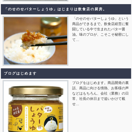
「のせのせバターしょうゆ」はじまりは飲食店の厨房。
「のせのせバターしょうゆ」という
商品ができるまで。飲食店経営に奮
闘している中で生まれたバター醤
油。味のプロが、こそこそ秘密にし
て…
ブログはじめます
ブログをはじめます。商品開発の裏
話、商品に向ける情熱、お客様の声
などはもちろん、会社（業務）の日
常、社長の休日まで追いかけて載
せ…